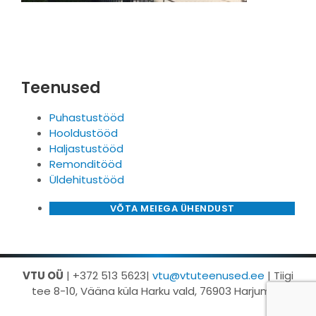
Teenused
Puhastustööd
Hooldustööd
Haljastustööd
Remonditööd
Üldehitustööd
VÕTA MEIEGA ÜHENDUST
VTU OÜ
| +372 513 5623|
vtu@vtuteenused.ee
| Tiigi
tee 8-10, Vääna küla Harku vald, 76903 Harjumaa