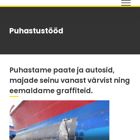
Skip
to
content
Puhastustööd
Puhastame paate ja autosid,
majade seinu vanast värvist ning
eemaldame graffiteid.